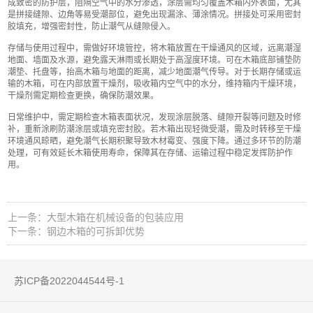
成致密的防护层，阻隔空气中的水分渗透，涂层需均匀覆盖木箱内外表面，尤其
是拼接缝隙、边角等易受潮部位，避免出现漏涂、薄涂情况。拼接处可采用密封
胶填充，增强密封性，防止潮气从缝隙侵入。
存储与使用过程中，需做好环境管控，将木箱放置在干燥通风的区域，远离潮湿
地面、墙面及水源，避免露天淋雨或长期处于高湿度环境。可在木箱底部铺垫防
潮垫、托盘等，抬高木箱与地面的距离，减少地面潮气传导。对于长期存储或运
输的木箱，可在内部放置干燥剂，吸收箱内空气中的水分，维持箱内干燥环境，
干燥剂需定期检查更换，确保防潮效果。
日常维护中，需定期检查木箱表面状况，发现涂层脱落、缝隙开裂等问题及时修
补，重新涂刷防潮涂层或填充密封胶。若木箱出现轻微受潮，需及时转移至干燥
环境通风晾晒，避免潮气长期积聚导致木材霉变、强度下降。通过多环节的防潮
处理，可有效延长木箱使用寿命，保障其在存储、运输过程中稳定发挥防护作
用。
上一条：大型木箱在机械设备的包装应用
下一条：钢边木箱的可拆卸优势
苏ICP备2022044544号-1