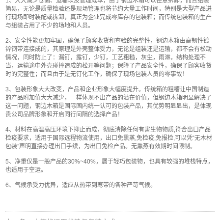
1、大大减少仓储、运输以及管理成本，由于钢边木箱可以任意拆卸，而且组装
简易，无论是质量检验还是现场管理也将节约大量工作时间，特别是大型产品进
行现场即时装配或拆卸，真正为企业完成零库存的包装箱；而传统包装箱的生产
与组装占用了不少的场地和人员。
2、安全性能更加牢固，确保了顾客收货和查验的完整性，钢边木箱由高韧性镀
锌钢带连接成的，其原理是外壳整体受力，无论是组装还是运输，都不会有松动
情况，同时防止了：漏钉，露钉，少钉，工艺粗糙，灰尘，雨淋，结构处理不
当，运输途中外壳碰撞造成的松开等问题；保障了产品安全性，确保了顾客收货
时的完整性；而且由于是无钉化工作，确保了现场包装人员的零事故！
3、包装形象大大改变，产品和企业形象大幅度提升。传统箱的粗糟让中国制造
的产品附加值大大减少，一样体现不出产品的潜在价值，但钢边木箱明显解决了
这一问题，钢边木箱是国际国内统一认可的包装产品，其优势明显显出，是体现
贵公司品牌形象和开启同行间隔的选择产品！
4、材料在高温高压环境下抑止而成，彻底清除任何有害生物物质,符合出口产品
检疫要求，适用于国际远程物流使用，出口免熏蒸,免检疫,免报检,可以凭“无木材
包装”声明直接办理出口手续，为出口免检产品。无熏蒸有效期时间限制。
5、净重仅是一般产品的30%~40%，属于轻巧包装物，也具有较强的堆栈特点，
也适用于空运。
6、气候承受力优异，适应从热带到寒带的各种严苛气候。