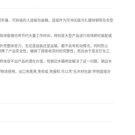
可折叠、可拆装的人造板包装箱，连接件为可冲压级冷扎镀锌钢带及舌型
是现场管理也将节约大量工作时间，特别是大型产品进行现场即时装配或
是外壳整体受力，无论是组装还是运输，都不会有松动情况，同时防止
保障了产品安全性，确保了顾客收货时的完整性；而且由于是无钉化工
一样体现不出产品的潜在价值，但钢边木箱明显解决了这一问题，钢边木
！
流使用，出口免熏蒸,免检疫,免报检,可以凭“无木材包装”声明直接办