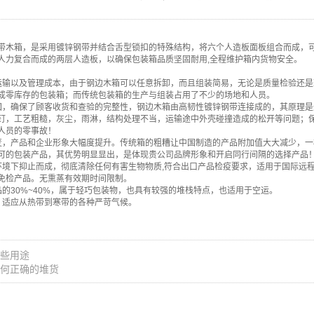
带木箱，是采用镀锌钢带并结合舌型锁扣的特殊结构，将六个人造板面板组合而成，
人力复合而成的两层人造板，以确保包装箱品质坚固耐用,全程维护箱内货物安全。
运输以及管理成本，由于钢边木箱可以任意拆卸，而且组装简易，无论是质量检验还
成零库存的包装箱；而传统包装箱的生产与组装占用了不少的场地和人员。
固，确保了顾客收货和查验的完整性，钢边木箱由高韧性镀锌钢带连接成的，其原理
钉，工艺粗糙，灰尘，雨淋，结构处理不当，运输途中外壳碰撞造成的松开等问题；
人员的零事故！
变，产品和企业形象大幅度提升。传统箱的粗糟让中国制造的产品附加值大大减少，
可的包装产品，其优势明显显出，是体现贵公司品牌形象和开启同行间隔的选择产品
环境下抑止而成，彻底清除任何有害生物物质,符合出口产品检疫要求，适用于国际远程物
免检产品。无熏蒸有效期时间限制。
品的30%~40%，属于轻巧包装物，也具有较强的堆栈特点，也适用于空运。
，适应从热带到寒带的各种严苛气候。
些用途
何正确的堆货