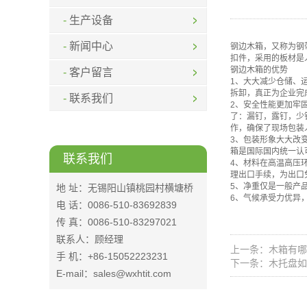
生产设备
新闻中心
钢边木箱，又称为钢
扣件，采用的板材是
钢边木箱的优势
客户留言
1、大大减少仓储、
拆卸，真正为企业完
联系我们
2、安全性能更加牢
了：漏钉，露钉，少
作，确保了现场包装
3、包装形象大大改
箱是国际国内统一认
联系我们
4、材料在高温高压
理出口手续，为出口
5、净重仅是一般产
地 址：无锡阳山镇桃园村横塘桥
6、气候承受力优异
电 话：0086-510-83692839
传 真：0086-510-83297021
联系人：顾经理
上一条：木箱有哪
手 机：+86-15052223231
下一条：木托盘如
E-mail：sales@wxhtit.com